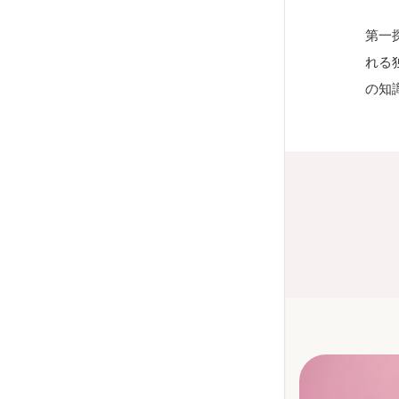
第一
れる
の知