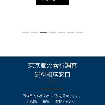
羽村市
瑞穂町
日の出町
檜原村
奥多摩町
大島町
利島村
新島村
神津島村
三宅村
御蔵島村
八丈町
青ヶ島村
小笠原村
東京都の素行調査
港区
千代田区
中央区
無料相談窓口
ー CONTACT ー
新宿区
豊島区
渋谷区
調査目的や状況から概算を見積ります。
文京区
お気軽にご相談・ご質問ください。