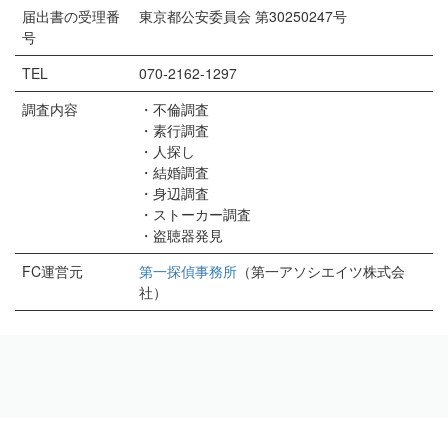
届出書の受理番
東京都公安委員会 第30250247号
号
TEL
070-2162-1297
調査内容
・不倫調査
・素行調査
・人探し
・結婚調査
・身辺調査
・ストーカー調査
・盗聴器発見
FC運営元
第一探偵事務所
（第一アソシエイツ株式会
社）