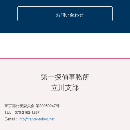
お問い合わせ
江戸川区
足立区
江東区
葛飾区
墨田区
台東区
荒川区
世田谷区
大田区
品川区
第一探偵事務所
板橋区
練馬区
北区
立川支部
中野区
目黒区
杉並区
東京都公安委員会 第30250247号
TEL : 070-2162-1297
E-mail :
info@tantei-tokyo.net