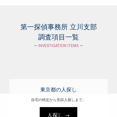
立川市
府中市
調布市
小平市
三鷹市
武蔵野市
国分寺市
小金井市
昭島市
第一探偵事務所 立川支部
狛江市
東大和市
国立市
調査項目一覧
清瀬市
武蔵村山市
東村山市
ー INVESTIGATION ITEMS ー
東久留米市
西東京市
八王子市
町田市
日野市
多摩市
稲城市
東京都の人探し
自宅の特定から失踪人探しまで。
青梅市
あきる野市
福生市
人探し →