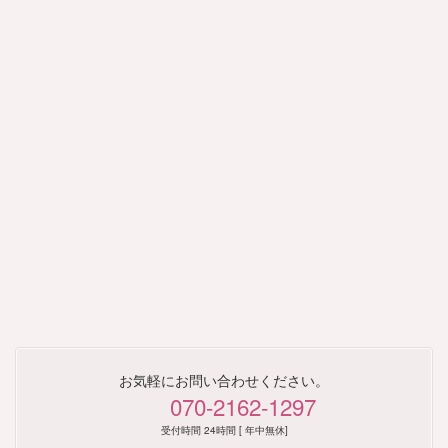
ア
ア
イ
イ
コ
コ
ン
ン
リ
リ
ン
ン
ク
ク
お気軽にお問い合わせください。
070-2162-1297
受付時間 24時間 [ 年中無休]