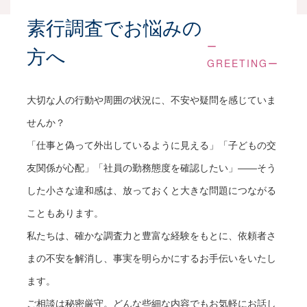
メールやLINE、電話などご都合の良い方法にて
素行調査でお悩みの
ご連絡ください。
ー
ご面談時間や場所、方法を調整させていただき
方へ
GREETINGー
ます。
大切な人の行動や周囲の状況に、不安や疑問を感じていま
ご面談
せんか？
「仕事と偽って外出しているように見える」「子どもの交
調査目的や状況を詳しくお伺いいたします。
友関係が心配」「社員の勤務態度を確認したい」――そう
探偵の立場から最適と思われる解決方法やプラ
ンをご提案いたします。
した小さな違和感は、放っておくと大きな問題につながる
こともあります。
ご契約
私たちは、確かな調査力と豊富な経験をもとに、依頼者さ
まの不安を解消し、事実を明らかにするお手伝いをいたし
探偵業法に則り、各種書類の交付とご説明をい
ます。
たします。
ご相談は秘密厳守。どんな些細な内容でもお気軽にお話し