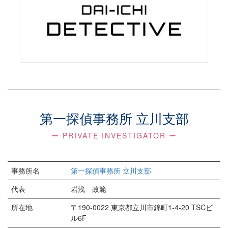
本調査
ご契約内容に基づき、本調査を実施いたしま
す。
調査中は連絡を取りながら進めていきます。
調査報告
第一探偵事務所 立川支部
調査結果をお伝えし、今後についてのご案内を
いたします。
ー PRIVATE INVESTIGATOR ー
「調査報告書」は必要に応じてのお渡しとなり
ます。
事務所名
第一探偵事務所 立川支部
代表
岩浅 政範
所在地
〒190-0022 東京都立川市錦町1-4-20 TSCビ
ル6F